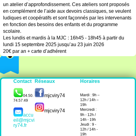
un atelier d’approfondissement. Ces ateliers sont proposés
en complément de l’aide aux devoirs classiques, se veulent
ludiques et coopératifs et sont façonnés par les intervenants
en fonction des besoins des enfants et du programme
scolaire.
Les lundis et mardis à la MJC : 16h45 - 18h45 à partir du
lundi 15 septembre 2025 jusqu’au 23 juin 2026
20€ par an + carte d’adhérent
Réseaux
Horaires
Contact
Mardi : 9h –
mjcviry74
04.50.
12h / 14h –
74.57.49
19h
Mercredi :
mjcviry74
accu
9h - 12h /
14h - 19h
eil@mjcvi
Jeudi : 9 -
ry74.fr
12h / 14h -
19h